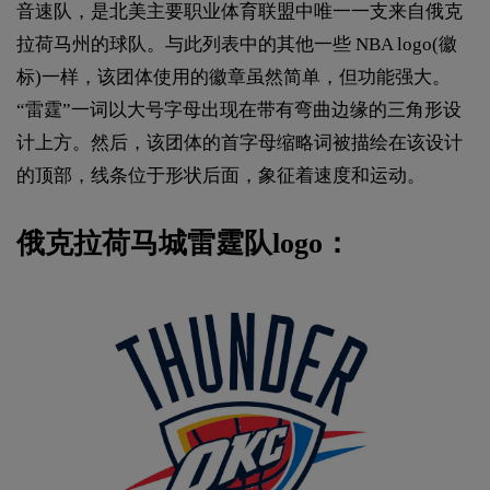
音速队，是北美主要职业体育联盟中唯一一支来自俄克
拉荷马州的球队。与此列表中的其他一些 NBA logo(徽
标)一样，该团体使用的徽章虽然简单，但功能强大。
“雷霆”一词以大号字母出现在带有弯曲边缘的三角形设
计上方。然后，该团体的首字母缩略词被描绘在该设计
的顶部，线条位于形状后面，象征着速度和运动。
俄克拉荷马城雷霆队logo：