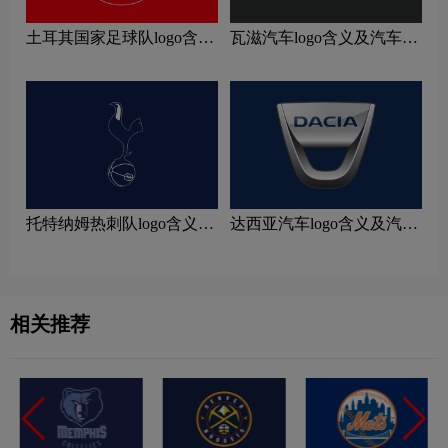
土耳其国家足球队logo含义
瓦滋汽车logo含义及汽车品
及运动队品牌理念
牌理念
托特纳姆热刺队logo含义及
达西亚汽车logo含义及汽车
运动队品牌理念
品牌理念
相关推荐