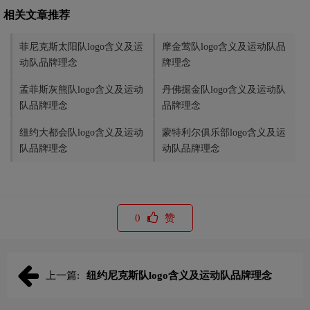
相关文章推荐
菲尼克斯太阳队logo含义及运
摩金莺队logo含义及运动队品
动队品牌理念
牌理念
孟菲斯灰熊队logo含义及运动
丹佛掘金队logo含义及运动队
队品牌理念
品牌理念
纽约大都会队logo含义及运动
蒙特利尔俱乐部logo含义及运
队品牌理念
动队品牌理念
0
赞
上一篇:
纽约尼克斯队logo含义及运动队品牌理念