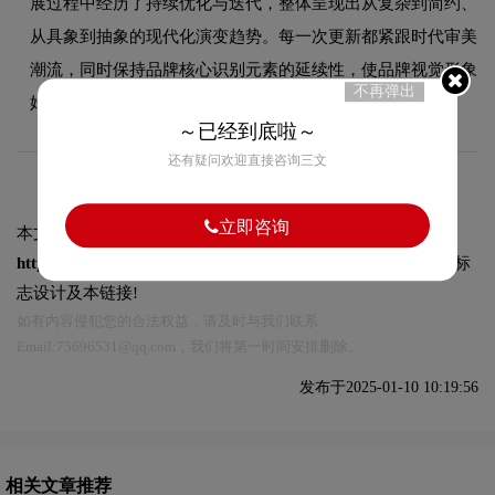
展过程中经历了持续优化与迭代，整体呈现出从复杂到简约、
从具象到抽象的现代化演变趋势。每一次更新都紧跟时代审美
潮流，同时保持品牌核心识别元素的延续性，使品牌视觉形象
不再弹出
始终与时俱进，历久弥新。
～已经到底啦～
还有疑问欢迎直接咨询三文
立即咨询
本文标题和链接
纽约大都会队logo含义及运动队品牌理念:
https://logo9.net/works/13737.html
转载时请注明出处为诗宸标
志设计及本链接!
如有内容侵犯您的合法权益，请及时与我们联系
Email:75696531@qq.com，我们将第一时间安排删除。
发布于2025-01-10 10:19:56
相关文章推荐