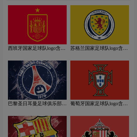
西班牙国家足球队logo含义
苏格兰国家足球队logo含义
及运动队品牌理念
及运动队品牌理念
巴黎圣日耳曼足球俱乐部
葡萄牙国家足球队logo含义
logo含义及运动队品牌理念
及运动队品牌理念