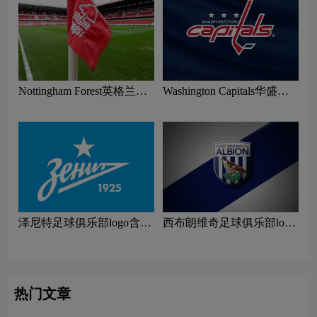
Nottingham Forest英格兰诺
Washington Capitals华盛顿
丁汉森林足球俱乐部logo含
首都曲棍球俱乐部logo含义
义及足球队品牌理念
及冰上曲棍球品牌理念
泽尼特足球俱乐部logo含义
西布朗维奇足球俱乐部logo
及运动队品牌理念
含义及运动队品牌理念
热门文章