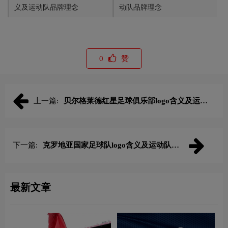
义及运动队品牌理念
动队品牌理念
0
赞
上一篇:
贝尔格莱德红星足球俱乐部logo含义及运动
队品牌理念
下一篇:
克罗地亚国家足球队logo含义及运动队品
牌理念
最新文章