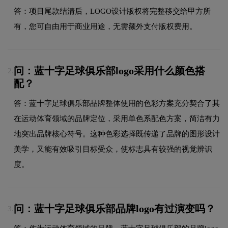
答：项目尾款结清后，LOGO设计版权将完整移交给甲方所
有，您可自由用于商业用途，无需额外支付版权费用。
问：蓝十字足球俱乐部logo采用什么颜色搭
2.
配？
答：蓝十字足球俱乐部品牌整体使用的色彩方案充分契合了其
在运动体育领域的品牌定位，采用单色系配色方案，简洁有力
地突出品牌核心符号。这种色彩选择既传递了品牌的图形设计
美学，又能有效吸引目标受众，使标志具有较强的视觉辨识
度。
问：蓝十字足球俱乐部品牌logo有过演变吗？
3.