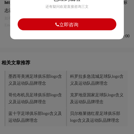
https://logo9.net/works/13770.html
转载时请注明出处为诗宸标
还有疑问欢迎直接咨询三文
志设计及本链接!
如有内容侵犯您的合法权益，请及时与我们联系
立即咨询
Email:75696531@qq.com，我们将第一时间安排删除。
发布于2025-01-13 11:50:00
相关文章推荐
墨西哥美洲足球俱乐部logo含
科罗拉多急流城足球队logo含
义及运动队品牌理念
义及运动队品牌理念
哥伦布机员足球俱乐部logo含
克罗地亚国家足球队logo含义
义及运动队品牌理念
及运动队品牌理念
蓝十字足球俱乐部logo含义及
贝尔格莱德红星足球俱乐部
运动队品牌理念
logo含义及运动队品牌理念