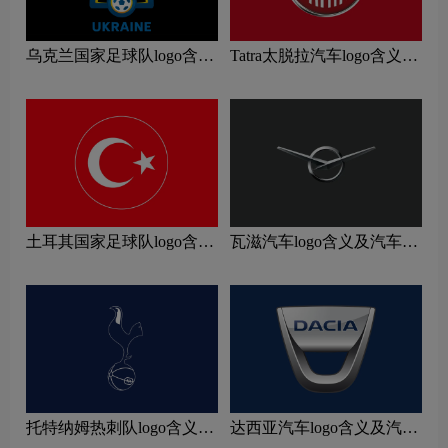
乌克兰国家足球队logo含义
Tatra太脱拉汽车logo含义及
及运动队品牌理念
汽车品牌理念
土耳其国家足球队logo含义
瓦滋汽车logo含义及汽车品
及运动队品牌理念
牌理念
托特纳姆热刺队logo含义及
达西亚汽车logo含义及汽车