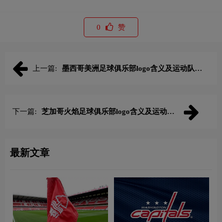
0
赞
上一篇:
墨西哥美洲足球俱乐部logo含义及运动队品
牌理念
下一篇:
芝加哥火焰足球俱乐部logo含义及运动队
品牌理念
最新文章