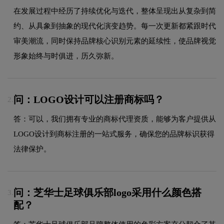
在发展过程中经历了持续优化与迭代，整体呈现出从复杂到简
约、从具象到抽象的现代化演变趋势。每一次更新都紧跟时代
审美潮流，同时保持品牌核心识别元素的延续性，使品牌视觉
形象始终与时俱进，历久弥新。
问：LOGO设计可以注册商标吗？
2.
答：可以，我们拥有专业的商标代理资质，能够为客户提供从
LOGO设计到商标注册的一站式服务，确保您的品牌标识获得
法律保护。
问：芝华士足球俱乐部logo采用什么颜色搭
3.
配？