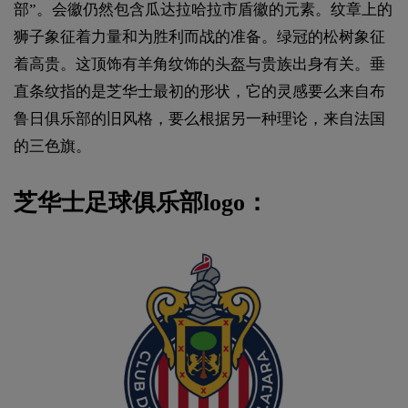
部”。会徽仍然包含瓜达拉哈拉市盾徽的元素。纹章上的
狮子象征着力量和为胜利而战的准备。绿冠的松树象征
着高贵。这顶饰有羊角纹饰的头盔与贵族出身有关。垂
直条纹指的是芝华士最初的形状，它的灵感要么来自布
鲁日俱乐部的旧风格，要么根据另一种理论，来自法国
的三色旗。
芝华士足球俱乐部logo：