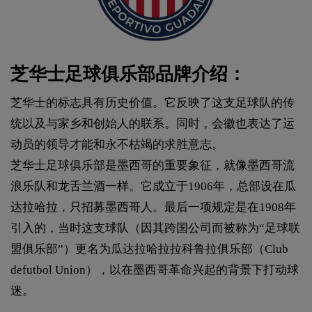
芝华士足球俱乐部品牌介绍：
芝华士的标志具有历史价值。它反映了这支足球队的传
统以及与家乡和创始人的联系。同时，会徽也表达了运
动员的领导才能和永不枯竭的求胜意志。
芝华士足球俱乐部是墨西哥的重要象征，就像墨西哥流
浪乐队和龙舌兰酒一样。它成立于1906年，总部设在瓜
达拉哈拉，只招募墨西哥人。最后一项规定是在1908年
引入的，当时这支球队（因其跨国公司而被称为“足球联
盟俱乐部”）更名为瓜达拉哈拉拉科鲁拉俱乐部（Club
defutbol Union），以在墨西哥革命兴起的背景下打动球
迷。