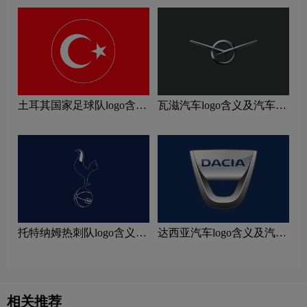
土耳其国家足球队logo含义
瓦滋汽车logo含义及汽车品
及运动队品牌理念
牌理念
托特纳姆热刺队logo含义及
达西亚汽车logo含义及汽车
运动队品牌理念
品牌理念
相关推荐