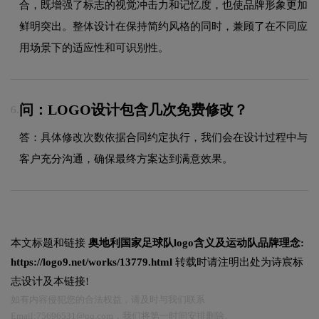
合，既增强了标志的视觉冲击力和记忆度，也使品牌形象更加
鲜明突出。整体设计在保持简约风格的同时，兼顾了在不同应
用场景下的适应性和可识别性。
问：LOGO设计包含几次免费修改？
6.
答：具体修改次数依据合同约定执行，我们会在设计过程中与
客户充分沟通，确保最终方案达到满意效果。
本文标题和链接
奥地利国家足球队logo含义及运动队品牌理念:
https://logo9.net/works/13779.html
转载时请注明出处为诗宸标
志设计及本链接!
如有内容侵犯您的合法权益，请及时与我们联系
Email:75696531@qq.com，我们将第一时间安排删除。