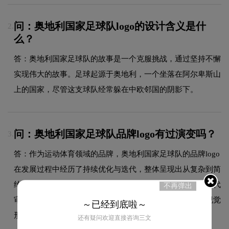
问：奥地利国家足球队logo的设计含义是什
2.
么？
答：奥地利国家足球队的故事是一个克服挑战，通过坚持不懈
实现伟大的故事。足球起源于奥地利，一个坐落在阿尔卑斯山
上的国家，尽管这支球队经常躲在中欧邻国的阴影下。
问：奥地利国家足球队品牌logo有过演变吗？
3.
答：作为运动体育领域的品牌，奥地利国家足球队的品牌logo
在发展过程中经历了持续优化与迭代，整体呈现出从复杂到简
约、从具象到抽象的现代化演变趋势。每一次更新都紧跟时代
不再弹出
审美潮流，同时保持品牌核心识别元素的延续性，使品牌视觉
～已经到底啦～
形象始终与时俱进，历久弥新。
还有疑问欢迎直接咨询三文