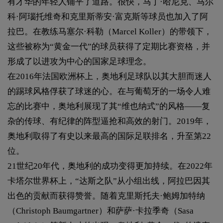
有才华的年轻人铺平了道路。很快，马丁·哈尼克、马尔
科·阿瑙托维奇和克里斯蒂安·富克斯等球员也加入了阿
拉巴。在教练马塞尔·科勒（Marcel Koller）的带领下，
这些被称为“黄金一代”的球员获得了定期比赛资格，并
形成了以进攻为中心的国家足球理念。
在2016年法国欧洲杯上，奥地利足球队以其大胆而迷人
的踢球风格俘获了球迷的心。在与葡萄牙的一场令人难
忘的比赛中，奥地利展现了其“维也纳式”的风格——复
杂的传球、有纪律的阵型逼抢和高效的射门。2019年，
奥地利取得了有史以来最高的国际足联排名，升至第22
位。
21世纪20年代，奥地利的成功变得更加持续。在2022年
卡塔尔世界杯上，“达斯之队”从小组出线，阿拉巴因其
出色的贡献而获得赞誉。随着克里斯托夫·鲍姆加特纳
（Christoph Baumgartner）和萨萨·卡拉季奇（Sasa