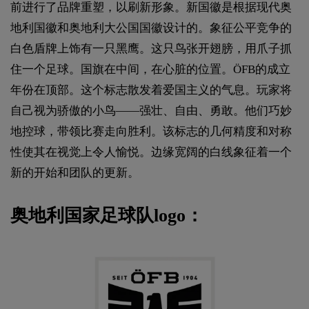
前进行了品牌重塑，以刷新形象。新国徽是根据现代奥
地利国徽和奥地利大公国国徽设计的。象征公平竞争的
白色盾牌上饰有一只黑鹰。这只鸟张开翅膀，用爪子抓
住一个足球。国旗在中间，在心脏的位置。ÖFB的成立
年份在顶部。这个标志散发着爱国主义的气息。玩家将
自己视为骄傲的小鸟——强壮、自由、勇敢。他们巧妙
地控球，带领比赛走向胜利。该标志的几何精度和对称
性使其在视觉上令人愉悦。边缘宽阔的白线象征着一个
新的开始和团队的更新。
奥地利国家足球队logo：