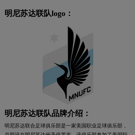
明尼苏达联队logo：
明尼苏达联队品牌介绍：
明尼苏达联合足球俱乐部是一家美国职业足球俱乐部，
总部设在明尼苏达州圣保罗市。该俱乐部参加了美国职