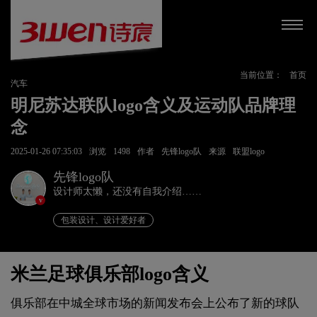
当前位置：
首页
汽车
明尼苏达联队logo含义及运动队品牌理
念
2025-01-26 07:35:03
浏览
1498
作者
先锋logo队
来源
联盟logo
先锋logo队
设计师太懒，还没有自我介绍……
v
包装设计、设计爱好者
米兰足球俱乐部logo含义
俱乐部在中城全球市场的新闻发布会上公布了新的球队