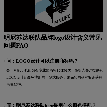
明尼苏达联队品牌
logo设计
含义常见
问题FAQ
问：LOGO设计可以注册商标吗？
1.
答：可以，我们拥有专业的商标代理资质，能够为客户提供从
LOGO设计到商标注册的一站式服务，确保您的品牌标识获得
法律保护。
问：明尼苏达联队logo采用什么颜色搭配？
2.