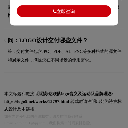
量，使整体标志在不同尺寸和场景下均能保持一致的品牌调
立即咨询
性。
问：LOGO设计交付哪些文件？
6.
答：交付文件包含JPG、PDF、AI、PNG等多种格式的源文件
和展示文件，满足您在不同场景的使用需求。
本文标题和链接
明尼苏达联队logo含义及运动队品牌理念:
https://logo9.net/works/13797.html
转载时请注明出处为诗宸标
志设计及本链接!
如有内容侵犯您的合法权益，请及时与我们联系
Email:75696531@qq.com，我们将第一时间安排删除。