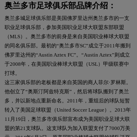
奥兰多市足球俱乐部品牌介绍：
奥兰多城足球俱乐部是美国佛罗里达州奥兰多市的一支
职业足球俱乐部，参加美国职业足球大联盟东部联盟
（MLS）。奥兰多市的前身是来自美国职业棒球大联盟
的同名俱乐部。最初的“奥兰多市SC”成立于2011年搬到
佛罗里达州的“Austin Aztex FC”。“Austin Aztex”则成立
于2008年，在美国职业棒球大联盟（USL）甲级联赛中
打球。
这三家俱乐部的老板都是来自英国的商人菲尔·罗林斯。
他创立了“奥斯汀阿兹特克斯”，然后将球队搬到了奥兰
多，并以新地点重新命名。2011年，重组后的球队短暂
转入了美国足球联盟（United Soccer League）。2013年
11月19日，奥兰多市俱乐部宣布成为美国职业足球大联
盟的第21支球队。这支球队为加入联盟支付了7000万美