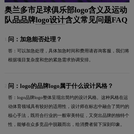
奥兰多市足球俱乐部logo含义及运动
队品品牌
logo设计
含义常见问题FAQ
问：加急能否处理？
1.
答：可以加急处理，具体加急时间和费用请咨询客服，我们将
根据项目复杂度和您的紧急需求协调安排。
问：logo的品牌logo属于什么设计风格？
2.
答：logo品牌logo整体呈现出简约的设计风格。这种风格在运
动体育领域具有较好的适用性，设计师在标志中融合了简约的
核心手法，既符合行业的一般审美特征，又突出品牌的独特个
性，能够在众多竞品中脱颖而出，给消费者留下深刻印象。