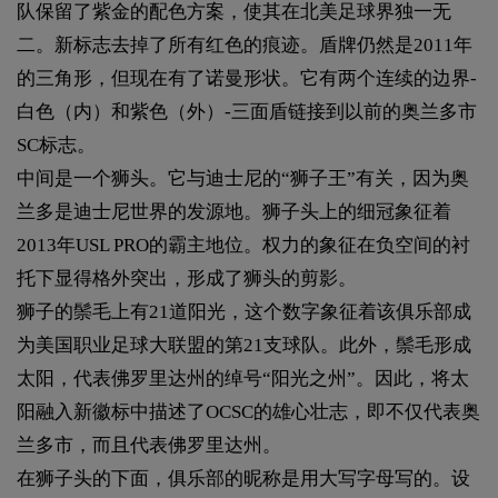
队保留了紫金的配色方案，使其在北美足球界独一无
二。新标志去掉了所有红色的痕迹。盾牌仍然是2011年
的三角形，但现在有了诺曼形状。它有两个连续的边界-
白色（内）和紫色（外）-三面盾链接到以前的奥兰多市
SC标志。
中间是一个狮头。它与迪士尼的“狮子王”有关，因为奥
兰多是迪士尼世界的发源地。狮子头上的细冠象征着
2013年USL PRO的霸主地位。权力的象征在负空间的衬
托下显得格外突出，形成了狮头的剪影。
狮子的鬃毛上有21道阳光，这个数字象征着该俱乐部成
为美国职业足球大联盟的第21支球队。此外，鬃毛形成
太阳，代表佛罗里达州的绰号“阳光之州”。因此，将太
阳融入新徽标中描述了OCSC的雄心壮志，即不仅代表奥
兰多市，而且代表佛罗里达州。
在狮子头的下面，俱乐部的昵称是用大写字母写的。设