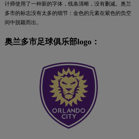
计师使用了一种新的字体，线条清晰，没有删减。奥兰
多市的标志没有太多的细节：金色的元素在紫色的负空
间中脱颖而出。
奥兰多市足球俱乐部logo：