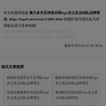
本文标题和链接
奥兰多市足球俱乐部logo含义及运动队品牌理
念:
https://logo9.net/works/13805.html
转载时请注明出处为诗
宸标志设计及本链接!
如有内容侵犯您的合法权益，请及时与我们联系
Email:75696531@qq.com，我们将第一时间安排删除。
发布于2025-01-17 09:39:56
相关文章推荐
奥林匹克里昂女子足球队logo
帕纳辛纳科斯足球俱乐部logo
含义及运动队品牌理念
含义及运动队品牌理念
法国马赛奥林匹克俱乐部logo
费城联足球俱乐部logo含义及
含义及运动队品牌理念
运动队品牌理念