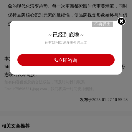
象的现代化演变趋势。每一次更新都紧跟时代审美潮流，同时
保持品牌核心识别元素的延续性，使品牌视觉形象始终与时俱
进，历久弥新。
不再弹出
～已经到底啦～
还有疑问欢迎直接咨询三文
本文标题和链接
Rewe超市logo含义及零售品牌理念:
立即咨询
https://logo9.net/works/13908.html
转载时请注明出处为诗宸标
志设计及本链接!
如有内容侵犯您的合法权益，请及时与我们联系
Email:75696531@qq.com，我们将第一时间安排删除。
发布于2025-01-27 10:55:28
相关文章推荐