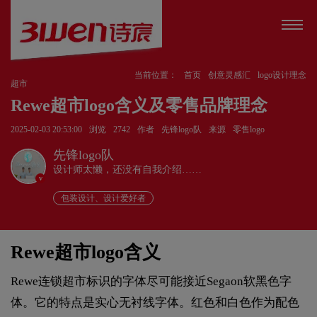
当前位置：
首页
创意灵感汇
logo设计理念
超市
Rewe超市logo含义及零售品牌理念
2025-02-03 20:53:00
浏览
2742
作者
先锋logo队
来源
零售logo
先锋logo队
设计师太懒，还没有自我介绍……
v
包装设计、设计爱好者
Rewe超市logo含义
Rewe连锁超市标识的字体尽可能接近Segaon软黑色字
体。它的特点是实心无衬线字体。红色和白色作为配色