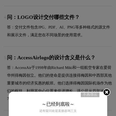
问：LOGO设计交付哪些文件？
4.
答：交付文件包含JPG、PDF、AI、PNG等多种格式的源文件
和展示文件，满足您在不同场景的使用需求。
问：AccessAirlogo的设计含义是什么？
5.
答：AccessAir于1998年由Richard Miki和一组航空专家在爱荷
华州得梅因创立。他们的使命是提供连接得梅因和中西部其他
重要城市的经济实惠的航班。他们选择得梅因国际机场作为他
们的枢纽，利用其中心位置来促进增长。该公司从四架波音
不再弹出
737-200飞机开始租赁，以启动运营。
～已经到底啦～
还有疑问欢迎直接咨询三文