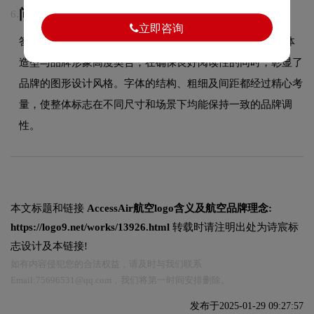
问：AccessAirlogo使用的是什么字体？
6.
立即咨询
答：AccessAir品牌标志采用的是圆润可爱的字体设计，字体
造型与品牌形象高度契合，在确保良好阅读性的同时，彰显了
品牌的图形设计风格。字体的结构、粗细及间距都经过精心考
量，使整体标志在不同尺寸和场景下均能保持一致的品牌调
性。
本文标题和链接
AccessAir航空logo含义及航空品牌理念:
https://logo9.net/works/13926.html
转载时请注明出处为诗宸标
志设计及本链接!
如有内容侵犯您的合法权益，请及时与我们联系
Email:75696531@qq.com，我们将第一时间安排删除。
发布于2025-01-29 09:27:57