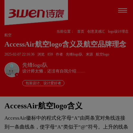
当前位置：
首页
创意灵感汇
logo设计理念
航空
AccessAir航空logo含义及航空品牌理念
2025-02-07 22:16:36
浏览
859
作者
先锋logo队
来源
航空logo
先锋logo队
设计师太懒，还没有自我介绍……
v
包装设计、设计爱好者
AccessAir航空logo含义
AccessAir徽标中的程式化字母“A”由两条宽对角线连接
到一条曲线条，使字母“A”类似于“@”符号。上升的线条