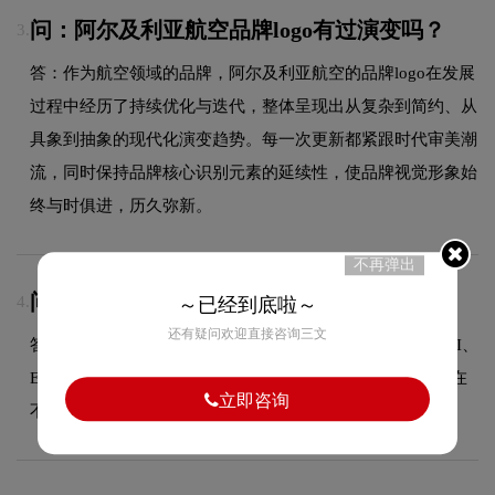
问：阿尔及利亚航空品牌logo有过演变吗？
3.
答：作为航空领域的品牌，阿尔及利亚航空的品牌logo在发展
过程中经历了持续优化与迭代，整体呈现出从复杂到简约、从
具象到抽象的现代化演变趋势。每一次更新都紧跟时代审美潮
流，同时保持品牌核心识别元素的延续性，使品牌视觉形象始
终与时俱进，历久弥新。
不再弹出
问：源文件全部交付吗？
4.
～已经到底啦～
还有疑问欢迎直接咨询三文
答：是的，设计完成后我们提供多种格式的源文件，包括AI、
EPS、CDR等矢量格式以及PNG、JPG等位图格式，方便您在
立即咨询
不同场景下使用。