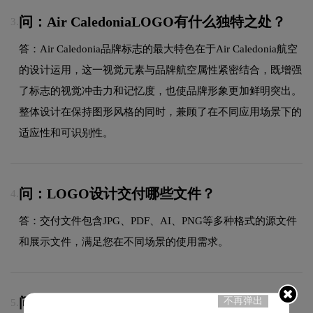
问：Air CaledoniaLOGO有什么独特之处？
3.
答：Air Caledonia品牌标志的最大特色在于Air Caledonia航空
的设计运用，这一视觉元素与品牌航空属性紧密结合，既增强
了标志的视觉冲击力和记忆度，也使品牌形象更加鲜明突出。
整体设计在保持图形风格的同时，兼顾了在不同应用场景下的
适应性和可识别性。
问：LOGO设计交付哪些文件？
4.
答：交付文件包含JPG、PDF、AI、PNG等多种格式的源文件
和展示文件，满足您在不同场景的使用需求。
问：Air Caledonialogo采用什么颜色搭配？
不再弹出
5.