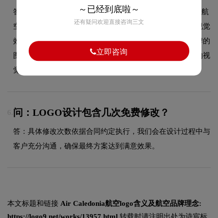
～已经到底啦～
答：Air Caledonia品牌整体使用的色彩方案充分契合了其在航
还有疑问欢迎直接咨询三文
空领域的品牌定位，采用多色渐变搭配，营造活力丰富的视觉
效果，展现品牌年轻化的态度。这种色彩选择既传递了品牌的
立即咨询
图形设计美学，又能有效吸引目标受众，使标志具有较强的视
觉辨识度。
问：LOGO设计包含几次免费修改？
6.
答：具体修改次数依据合同约定执行，我们会在设计过程中与
客户充分沟通，确保最终方案达到满意效果。
本文标题和链接
Air Caledonia航空logo含义及航空品牌理念:
https://logo9.net/works/13957.html
转载时请注明出处为诗宸标