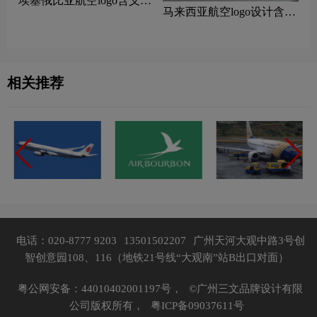
‌埃塞俄比亚航空logo含义及
马来西亚航空logo设计含义
航空品牌理念
及设计理念
相关推荐
电话：020-8777 9203
13501502207
广州天河大观中路3号创
智创意园108、116（地铁21号线“大观南”站B出口对面）
粤公网安备：44010402001197号，
©广州三文品牌设计有限
公司版权所有，
粤ICP备09037611号