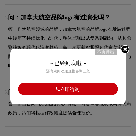
问：加拿大航空品牌logo有过演变吗？
4.
答：作为航空领域的品牌，加拿大航空的品牌logo在发展过程
中经历了持续优化与迭代，整体呈现出从复杂到简约、从具象
到抽象的现代化演变趋势。每一次更新都紧跟时代审美潮流，
不再弹出
同时保持品牌核心识别元素的延续性，使品牌视觉形象始终与
～已经到底啦～
时俱进，历久弥新。
还有疑问欢迎直接咨询三文
立即咨询
问：额外修改如何收费？
5.
答：超出合同约定范围的额外修改，请咨询客服获取具体优惠
政策，我们将根据修改幅度提供合理报价。