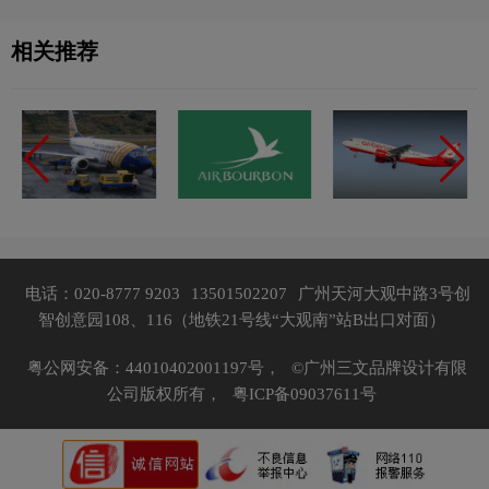
相关推荐
电话：020-8777 9203
13501502207
广州天河大观中路3号创
智创意园108、116（地铁21号线“大观南”站B出口对面）
粤公网安备：44010402001197号，
©广州三文品牌设计有限
公司版权所有，
粤ICP备09037611号