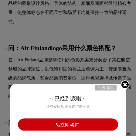
品牌的图形设计风格。字体的结构、粗细及间距都经过精心考
量，使整体标志在不同尺寸和场景下均能保持一致的品牌调
性。
问：Air Finlandlogo采用什么颜色搭配？
5.
答：Air Finland品牌整体使用的色彩方案充分契合了其在航空
领域的品牌定位，以低饱和度的莫兰迪色调为主，传递淡雅高
级的品牌气质，契合品质消费定位。这种色彩选择既传递了品
牌的图形设计美学，又能有效吸引目标受众，使标志具有较强
不再弹出
的视觉辨识度。
～已经到底啦～
还有疑问欢迎直接咨询三文
问：额外修改如何收费？
6.
立即咨询
答：超出合同约定范围的额外修改，请咨询客服获取具体优惠