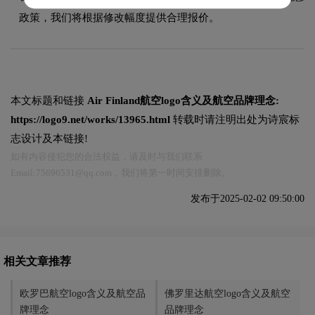
政策，我们将根据修改幅度提供合理报价。
本文标题和链接
Air Finland航空logo含义及航空品牌理念:
https://logo9.net/works/13965.html
转载时请注明出处为诗宸标
志设计及本链接!
如有内容侵犯您的合法权益，请及时与我们联系
Email:75696531@qq.com，我们将第一时间安排删除。
发布于2025-02-02 09:50:00
相关文章推荐
欧罗巴航空logo含义及航空品
佛罗里达航空logo含义及航空
牌理念
品牌理念