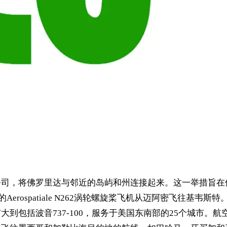
佛罗里达航空公司，将佛罗里达与邻近的岛屿和州连接起来。这一举
erospatiale N262涡轮螺旋桨飞机从迈阿密飞往基韦斯特
大到包括波音737-100，服务于美国东南部的25个城市