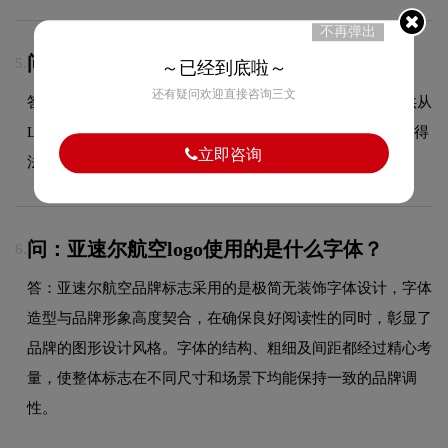
不再弹出
问：LOGO设计可以注册商标吗？
5.
～已经到底啦～
还有疑问欢迎直接咨询三文
答：可以，我们拥有专业的商标代理资质，能够为客户提供从
LOGO设计到商标注册的一站式服务，确保您的品牌标识获得
立即咨询
法律保护。
问：亚速尔航空logo使用的是什么字体？
6.
答：亚速尔航空品牌标志采用的是极简无装饰字体设计，字体
造型与品牌形象高度契合，在确保良好阅读性的同时，彰显了
品牌的图形设计风格。字体的结构、粗细及间距都经过精心考
量，使整体标志在不同尺寸和场景下均能保持一致的品牌调
性。