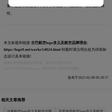
量，使整体标志在不同尺寸和场景下均能保持一致的品牌调
性。
本文标题和链接
古巴航空logo含义及航空品牌理念:
https://logo9.net/works/14024.html
转载时请注明出处为诗宸标
志设计及本链接!
如有内容侵犯您的合法权益，请及时与我们联系
Email:75696531@qq.com，我们将第一时间安排删除。
发布于2025-02-08 09:28:57
相关文章推荐
达索航空logo含义及航空品牌
克罗地亚航空logo含义及航空