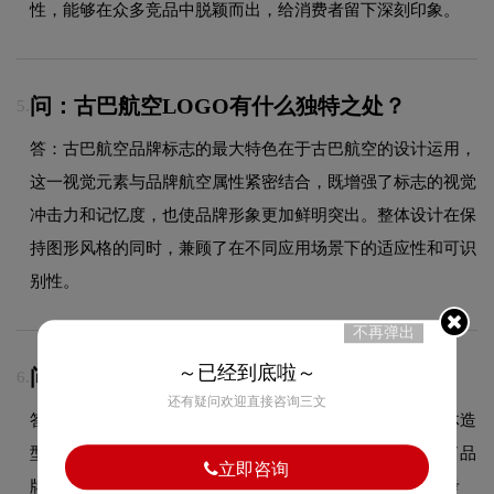
性，能够在众多竞品中脱颖而出，给消费者留下深刻印象。
问：古巴航空LOGO有什么独特之处？
5.
答：古巴航空品牌标志的最大特色在于古巴航空的设计运用，
这一视觉元素与品牌航空属性紧密结合，既增强了标志的视觉
冲击力和记忆度，也使品牌形象更加鲜明突出。整体设计在保
持图形风格的同时，兼顾了在不同应用场景下的适应性和可识
别性。
不再弹出
～已经到底啦～
问：古巴航空logo使用的是什么字体？
6.
还有疑问欢迎直接咨询三文
答：古巴航空品牌标志采用的是极简无装饰字体设计，字体造
型与品牌形象高度契合，在确保良好阅读性的同时，彰显了品
立即咨询
牌的图形设计风格。字体的结构、粗细及间距都经过精心考