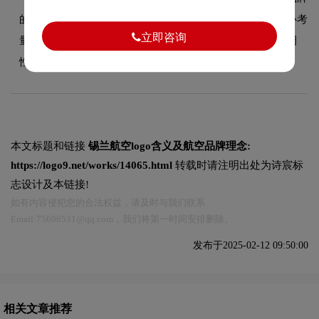
的极简现代设计风格。字体的结构、粗细及间距都经过精心考
立即咨询
量，使整体标志在不同尺寸和场景下均能保持一致的品牌调
性。
本文标题和链接
锡兰航空logo含义及航空品牌理念:
https://logo9.net/works/14065.html
转载时请注明出处为诗宸标
志设计及本链接!
如有内容侵犯您的合法权益，请及时与我们联系
Email:75696531@qq.com，我们将第一时间安排删除。
发布于2025-02-12 09:50:00
相关文章推荐