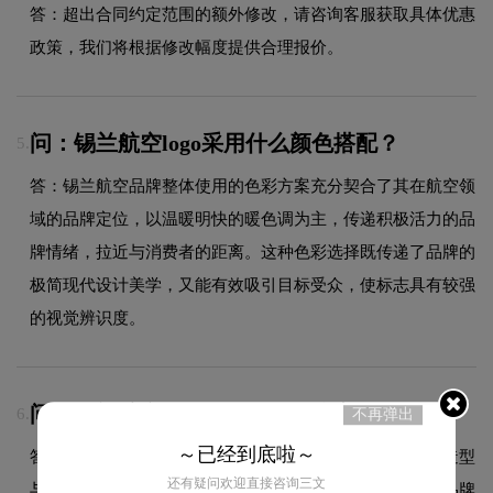
答：超出合同约定范围的额外修改，请咨询客服获取具体优惠
政策，我们将根据修改幅度提供合理报价。
问：锡兰航空logo采用什么颜色搭配？
5.
答：锡兰航空品牌整体使用的色彩方案充分契合了其在航空领
域的品牌定位，以温暖明快的暖色调为主，传递积极活力的品
牌情绪，拉近与消费者的距离。这种色彩选择既传递了品牌的
极简现代设计美学，又能有效吸引目标受众，使标志具有较强
的视觉辨识度。
问：锡兰航空logo使用的是什么字体？
6.
不再弹出
～已经到底啦～
答：锡兰航空品牌标志采用的是专属定制字体设计，字体造型
还有疑问欢迎直接咨询三文
与品牌形象高度契合，在确保良好阅读性的同时，彰显了品牌