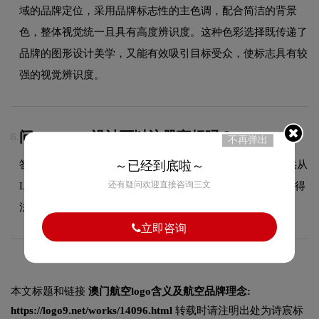
域的品牌定位，采用品牌标志性的主色调，配合简洁的背景
色，整体视觉统一且具有高度辨识度。这种色彩选择既传递了
品牌的图形设计美学，又能有效吸引目标受众，使标志具有较
强的视觉辨识度。
问：LOGO设计可以注册商标吗？
6.
不再弹出
答：可以，我们拥有专业的商标代理资质，能够为客户提供从
～已经到底啦～
还有疑问欢迎直接咨询三文
LOGO设计到商标注册的一站式服务，确保您的品牌标识获得
法律保护。
立即咨询
本文标题和链接
澳门航空logo含义及航空品牌理念:
https://logo9.net/works/14096.html
转载时请注明出处为诗宸标