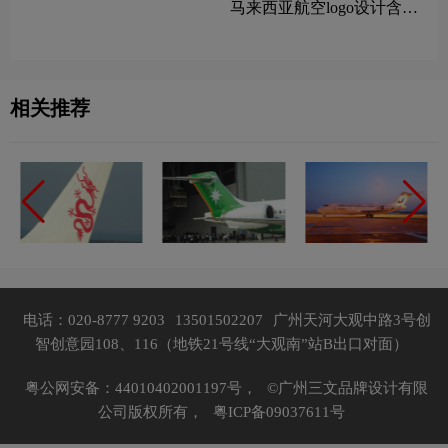
马来西亚航空logo设计含义
航空品牌理念
及设计理念
相关推荐
电话：020-8777 9203
13501502207
广州天河大观中路3号创
智创意园108、116（地铁21号线“大观南”站B出口对面）
粤公网安备：44010402001197号，
©广州三文品牌设计有限
公司版权所有，
粤ICP备09037611号