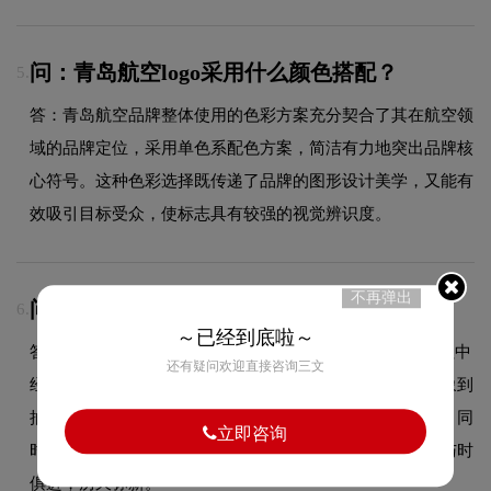
问：青岛航空logo采用什么颜色搭配？
5.
答：青岛航空品牌整体使用的色彩方案充分契合了其在航空领
域的品牌定位，采用单色系配色方案，简洁有力地突出品牌核
心符号。这种色彩选择既传递了品牌的图形设计美学，又能有
效吸引目标受众，使标志具有较强的视觉辨识度。
不再弹出
问：青岛航空品牌logo有过演变吗？
6.
～已经到底啦～
答：作为航空领域的品牌，青岛航空的品牌logo在发展过程中
还有疑问欢迎直接咨询三文
经历了持续优化与迭代，整体呈现出从复杂到简约、从具象到
抽象的现代化演变趋势。每一次更新都紧跟时代审美潮流，同
立即咨询
时保持品牌核心识别元素的延续性，使品牌视觉形象始终与时
俱进，历久弥新。