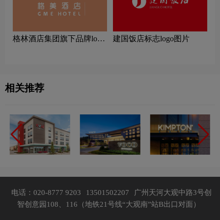
‌格林酒店集团旗下品牌logo
建国饭店标志logo图片
一览：探索行业领先品牌
相关推荐
电话：020-8777 9203
13501502207
广州天河大观中路3号创
智创意园108、116（地铁21号线“大观南”站B出口对面）