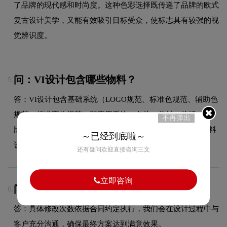
了品牌的现代感和时尚度。这种色彩选择既传递了品牌的欧式
复古设计美学，又能有效吸引目标受众，使标志具有较强的视
觉辨识度。
问：VI设计包含哪些物料？
5.
答：VI设计包含基础系统（LOGO规范、标准色规范、辅助色
规范、标准字体规范）和应用系统（名片、信封、信纸、工
不再弹出
牌、纸杯、手提袋、PPT模板、员工胸牌等全套企业视觉物料
～已经到底啦～
设计）。
还有疑问欢迎直接咨询三文
立即咨询
问：LOGO设计包含几次免费修改？
6.
答：具体修改次数依据合同约定执行，我们会在设计过程中与
客户充分沟通，确保最终方案达到满意效果。