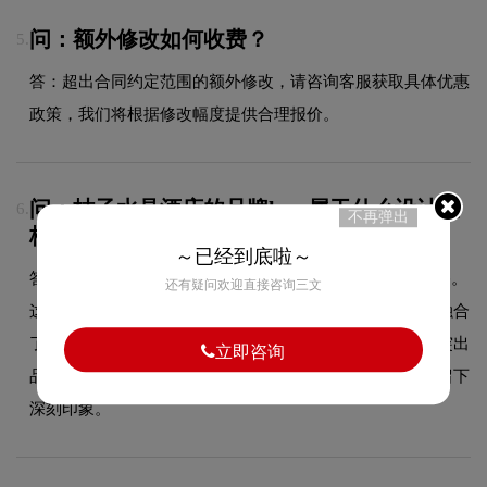
问：额外修改如何收费？
5.
答：超出合同约定范围的额外修改，请咨询客服获取具体优惠
政策，我们将根据修改幅度提供合理报价。
问：桔子水晶酒店的品牌logo属于什么设计风
6.
不再弹出
格？
～已经到底啦～
答：桔子水晶酒店品牌logo整体呈现出欧式复古的设计风格。
还有疑问欢迎直接咨询三文
这种风格在酒店领域具有较好的适用性，设计师在标志中融合
了欧式复古的核心手法，既符合行业的一般审美特征，又突出
立即咨询
品牌的独特个性，能够在众多竞品中脱颖而出，给消费者留下
深刻印象。