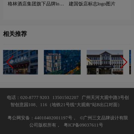
‌格林酒店集团旗下品牌logo
建国饭店标志logo图片
一览：探索行业领先品牌
相关推荐
电话：020-8777 9203
13501502207
广州天河大观中路3号创
智创意园108、116（地铁21号线“大观南”站B出口对面）
粤公网安备：44010402001197号，
©广州三文品牌设计有限
公司版权所有，
粤ICP备09037611号