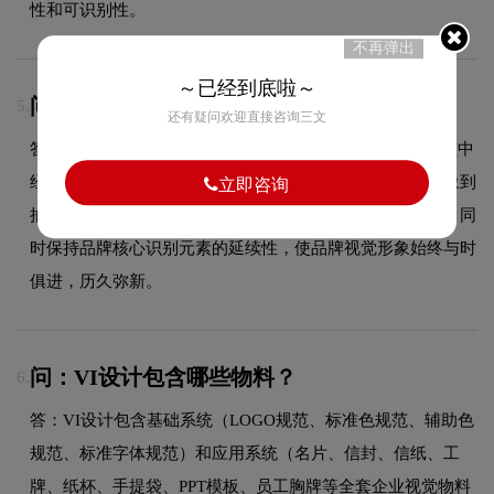
性和可识别性。
不再弹出
～已经到底啦～
问：丽枫酒店品牌logo有过演变吗？
5.
还有疑问欢迎直接咨询三文
答：作为酒店领域的品牌，丽枫酒店的品牌logo在发展过程中
经历了持续优化与迭代，整体呈现出从复杂到简约、从具象到
立即咨询
抽象的现代化演变趋势。每一次更新都紧跟时代审美潮流，同
时保持品牌核心识别元素的延续性，使品牌视觉形象始终与时
俱进，历久弥新。
问：VI设计包含哪些物料？
6.
答：VI设计包含基础系统（LOGO规范、标准色规范、辅助色
规范、标准字体规范）和应用系统（名片、信封、信纸、工
牌、纸杯、手提袋、PPT模板、员工胸牌等全套企业视觉物料