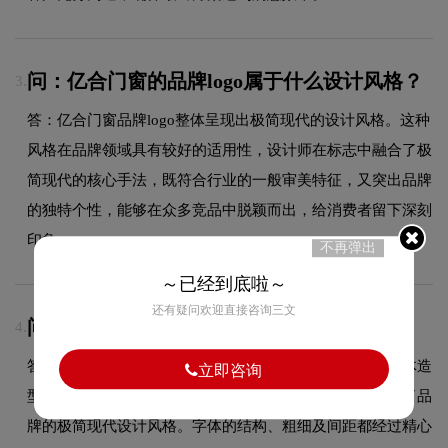
问：亿合门窗的品牌logo属于什么设计风格？
3.
答：亿合门窗品牌logo整体呈现出极简现代的设计风格。这种
风格在品牌领域具有较好的适用性，设计师在标志中融合了极
简现代的核心手法，既符合行业的一般审美特征，又突出品牌
的独特个性，能够在众多竞品中脱颖而出，给消费者留下深刻
印象。
不再弹出
～已经到底啦～
还有疑问欢迎直接咨询三文
问：亿合门窗logo使用的是什么字体？
4.
答：亿合门窗品牌标志采用的是极简无装饰字体设计，字体造
立即咨询
型与品牌形象高度契合，在确保良好阅读性的同时，彰显了品
牌的极简现代设计风格。字体的结构、粗细及间距都经过精心