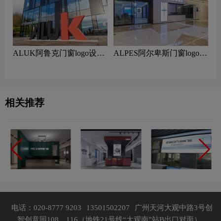
ALUK阿鲁克门窗logo设计
ALPES阿尔卑斯门窗logo设
含义及门窗品牌设计理念
计含义及门窗品牌设计理念
相关推荐
电话：020-8777 9203
13501502207
广州天河大观中路3号创
智创意园108、116（地铁21号线“大观南”站B出口对面）