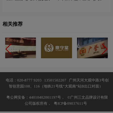
院品牌设计理念
含义及中医诊所品牌设计理
念
相关推荐
电话：020-8777 9203
13501502207
广州天河大观中路3号创
智创意园108、116（地铁21号线“大观南”站B出口对面）
粤公网安备：44010402001197号，
©广州三文品牌设计有限
公司版权所有，
粤ICP备09037611号