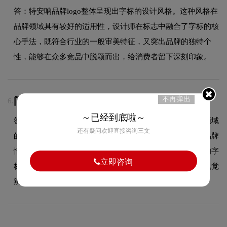
答：特安呐品牌logo整体呈现出字标的设计风格。这种风格在
品牌领域具有较好的适用性，设计师在标志中融合了字标的核
心手法，既符合行业的一般审美特征，又突出品牌的独特个
性，能够在众多竞品中脱颖而出，给消费者留下深刻印象。
不再弹出
问：特安呐logo采用什么颜色搭配？
6.
～已经到底啦～
答：特安呐品牌整体使用的色彩方案充分契合了其在品牌领域
还有疑问欢迎直接咨询三文
的品牌定位，以温暖明快的暖色调为主，传递积极活力的品牌
情绪，拉近与消费者的距离。这种色彩选择既传递了品牌的字
立即咨询
标设计美学，又能有效吸引目标受众，使标志具有较强的视觉
辨识度。