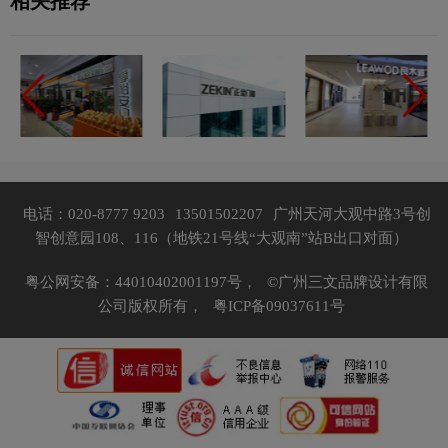
相关推荐
电话：020-8777 9203
13501502207
广州天河大观中路3号创
智创意园108、116（地铁21号线“大观南”站B出口对面）
粤公网安备：44010402001197号，
©广州三文品牌设计有限
公司版权所有，
粤ICP备09037611号