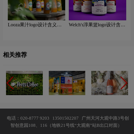
Looza果汁logo设计含义及
Welch's淳果篮logo设计含义
果汁品牌设计理念
及果汁品牌设计理念
相关推荐
电话：020-8777 9203
13501502207
广州天河大观中路3号创
智创意园108、116（地铁21号线“大观南”站B出口对面）