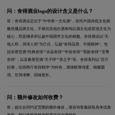
问：舍得酒业logo的设计含义是什么？
1.
答：舍得酒业定位于"中华第一文化酒"，依托中国传统文化精
髓传播品牌文化，不模仿其他白酒单纯以酒文化或窖池文化为
核心，而是继承和弘扬中国国学文化的精髓。舍得酒业以"天
地人和，润泽人间"为己任，弘扬"舍得品质、中国精神"。包
括浓香型酒"经典舍得""水晶舍得""年份舍得""窖龄舍得""至尊
舍得"，以及酱香型酒"天子呼""吞之乎"等。舍得系列以"百斤
好酒，仅得两斤舍得精华"为特色，酒体醇厚绵柔、细腻圆
润、甘洌净爽、回味悠长。
问：额外修改如何收费？
2.
答：超出合同约定范围的额外修改，请咨询客服获取具体优惠
政策，我们将根据修改幅度提供合理报价。