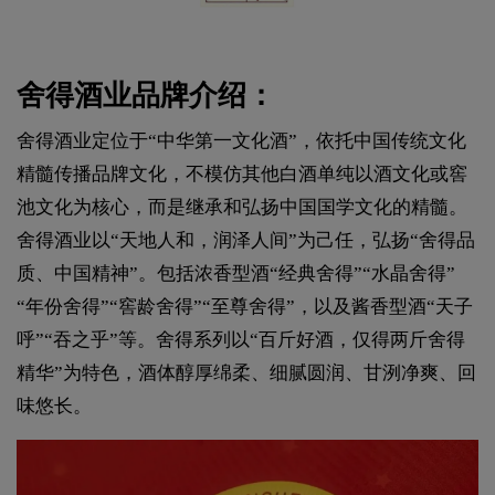
舍得酒业品牌介绍：
舍得酒业定位于“中华第一文化酒”，依托中国传统文化
精髓传播品牌文化，不模仿其他白酒单纯以酒文化或窖
池文化为核心，而是继承和弘扬中国国学文化的精髓。
舍得酒业以“天地人和，润泽人间”为己任，弘扬“舍得品
质、中国精神”。包括浓香型酒“经典舍得”“水晶舍得”
“年份舍得”“窖龄舍得”“至尊舍得”，以及酱香型酒“天子
呼”“吞之乎”等。舍得系列以“百斤好酒，仅得两斤舍得
精华”为特色，酒体醇厚绵柔、细腻圆润、甘洌净爽、回
味悠长。