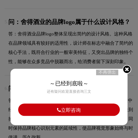
问：舍得酒业的品牌logo属于什么设计风格？
5.
答：舍得酒业品牌logo整体呈现出简约的设计风格。这种风格
在品牌领域具有较好的适用性，设计师在标志中融合了简约的
核心手法，既符合行业的一般审美特征，又突出品牌的独特个
性，能够在众多竞品中脱颖而出，给消费者留下深刻印象。
不再弹出
～已经到底啦～
问：舍得酒业品牌logo有过演变吗？
6.
还有疑问欢迎直接咨询三文
答：作为品牌领域的品牌，舍得酒业的品牌logo在发展过程中
经历了持续优化与迭代，整体呈现出从复杂到简约、从具象到
立即咨询
抽象的现代化演变趋势。每一次更新都紧跟时代审美潮流，同
时保持品牌核心识别元素的延续性，使品牌视觉形象始终与时
俱进，历久弥新。