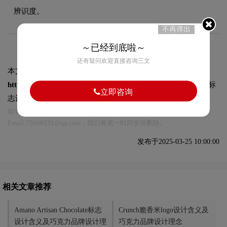
辨识度。
不再弹出
～已经到底啦～
还有疑问欢迎直接咨询三文
本文标题和链接
Villars标志设计含义及巧克力品牌设计理念:
https://logo9.net/works/14342.html
转载时请注明出处为诗宸标
立即咨询
志设计及本链接!
如有内容侵犯您的合法权益，请及时与我们联系
Email:75696531@qq.com，我们将第一时间安排删除。
发布于2025-03-25 10:00:00
相关文章推荐
Amano Artisan Chocolate标志
Crunch脆香米logo设计含义及
设计含义及巧克力品牌设计理
巧克力品牌设计理念