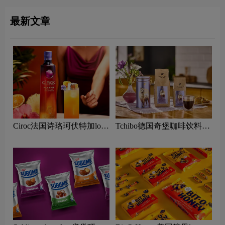
最新文章
Ciroc法国诗珞珂伏特加logo
Tchibo德国奇堡咖啡饮料
含义及烈酒品牌理念
logo含义及烘焙咖啡品牌理
念