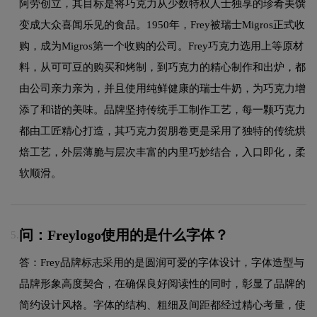
阿劳创立，其目标是将巧克力从少数特权人士独享的珍肴美馔
变成大众喜闻乐见的食品。1950年，Frey被瑞士Migros正式收
购，成为Migros第一个收购的公司。Frey巧克力选用上等原材
料，从可可豆的购买和烤制，到巧克力的精心制作和出炉，都
由公司亲力亲为，并且使用纯鲜健康的瑞士牛奶，为巧克力增
添了和谐的美味。品牌坚持传统手工制作工艺，每一颗巧克力
都由工匠精心打造，其巧克力贺朋卷更是采用了独特的传统烘
焙工艺，外层薄脆与层次丰富的内里巧妙结合，入口即化，柔
软顺滑。
问：Freylogo使用的是什么字体？
5.
答：Frey品牌标志采用的是圆润可爱的字体设计，字体造型与
品牌形象高度契合，在确保良好阅读性的同时，彰显了品牌的
简约设计风格。字体的结构、粗细及间距都经过精心考量，使