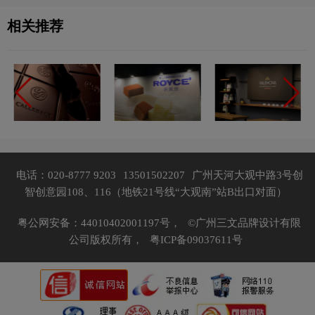
相关推荐
电话：020-8777 9203
13501502207
广州天河大观中路3号创
智创意园108、116（地铁21号线“大观南”站B出口对面）
粤公网安备：44010402001197号，
©广州三文品牌设计有限
公司版权所有，
粤ICP备09037611号