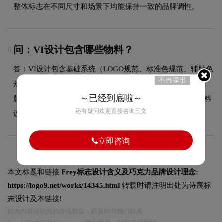
整体标志在不同尺寸和场景下均能保持一致的品牌调性。
问：VI设计包含哪些物料？
6.
答：VI设计包含基础系统（LOGO规范、标准色规范、辅助色
不再弹出
规范、标准字体规范）和应用系统（名片、信封、信纸、工
～已经到底啦～
牌、纸杯、手提袋、PPT模板、员工胸牌等全套企业视觉物料
还有疑问欢迎直接咨询三文
设计）。
立即咨询
本文标题和链接
Frey标志设计含义及巧克力品牌设计理念:
https://logo9.net/works/14345.html
转载时请注明出处为诗宸标
志设计及本链接!
如有内容侵犯您的合法权益，请及时与我们联系