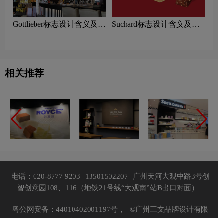
Gottlieber标志设计含义及巧
Suchard标志设计含义及巧
克力品牌设计理念
克力品牌设计理念
相关推荐
电话：020-8777 9203
13501502207
广州天河大观中路3号创
智创意园108、116（地铁21号线“大观南”站B出口对面）
粤公网安备：44010402001197号，
©广州三文品牌设计有限