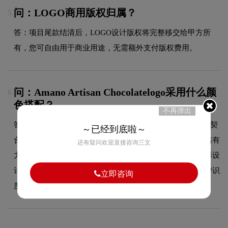
问：LOGO商用版权归属？
5.
答：项目尾款结清后，LOGO设计版权将完整移交给甲方所
有，您可自由用于商业用途，无需额外支付版权费用。
问：Amano Artisan Chocolatelogo采用什么颜
6.
色搭配？
不再弹出
答：Amano Artisan Chocolate品牌整体使用的色彩方案充分契
～已经到底啦～
合了其在食品领域的品牌定位，采用单色系配色方案，简洁有
还有疑问欢迎直接咨询三文
力地突出品牌核心符号。这种色彩选择既传递了品牌的图形设
计美学，又能有效吸引目标受众，使标志具有较强的视觉辨识
立即咨询
度。