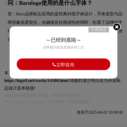
问：Barulogo使用的是什么字体？
6.
答：Baru品牌标志采用的是经典衬线字体设计，字体造型与品
牌形象高度契合，在确保良好阅读性的同时，彰显了品牌的手
不再弹出
绘设计风格。字体的结构、粗细及间距都经过精心考量，使整
体标志在不同尺寸和场景下均能保持一致的品牌调性。
～已经到底啦～
还有疑问欢迎直接咨询三文
立即咨询
本文标题和链接
Barú标志设计含义及巧克力品牌设计理念 :
https://logo9.net/works/14380.html
转载时请注明出处为诗宸标
志设计及本链接!
如有内容侵犯您的合法权益，请及时与我们联系
Email:75696531@qq.com，我们将第一时间安排删除。
发布于2025-04-02 10:00:00