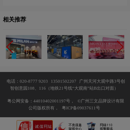
相关推荐
电话：020-8777 9203
13501502207
广州天河大观中路3号创
智创意园108、116（地铁21号线“大观南”站B出口对面）
粤公网安备：44010402001197号，
©广州三文品牌设计有限
公司版权所有，
粤ICP备09037611号