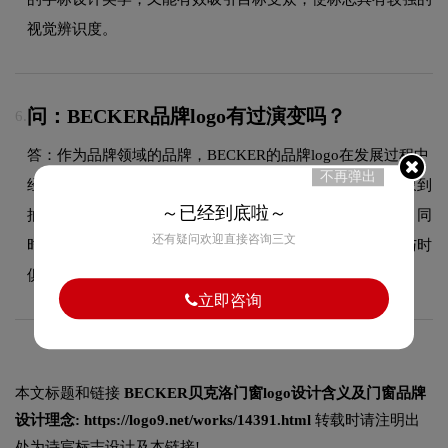
视觉辨识度。
问：BECKER品牌logo有过演变吗？
6.
答：作为品牌领域的品牌，BECKER的品牌logo在发展过程中
不再弹出
经历了持续优化与迭代，整体呈现出从复杂到简约、从具象到
～已经到底啦～
抽象的现代化演变趋势。每一次更新都紧跟时代审美潮流，同
还有疑问欢迎直接咨询三文
时保持品牌核心识别元素的延续性，使品牌视觉形象始终与时
俱进，历久弥新。
立即咨询
本文标题和链接
BECKER贝克洛门窗logo设计含义及门窗品牌
设计理念:
https://logo9.net/works/14391.html
转载时请注明出
处为诗宸标志设计及本链接!