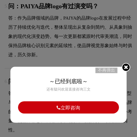
问：PAIYA品牌logo有过演变吗？
5.
答：作为品牌领域的品牌，PAIYA的品牌logo在发展过程中经
历了持续优化与迭代，整体呈现出从复杂到简约、从具象到抽
象的现代化演变趋势。每一次更新都紧跟时代审美潮流，同时
保持品牌核心识别元素的延续性，使品牌视觉形象始终与时俱
进，历久弥新。
不再弹出
问：PAIYAlogo使用的是什么字体？
～已经到底啦～
6.
还有疑问欢迎直接咨询三文
答：PAIYA品牌标志采用的是现代无衬线字体设计，字体造型
与品牌形象高度契合，在确保良好阅读性的同时，彰显了品牌
立即咨询
的极简现代设计风格。字体的结构、粗细及间距都经过精心考
量，使整体标志在不同尺寸和场景下均能保持一致的品牌调
性。