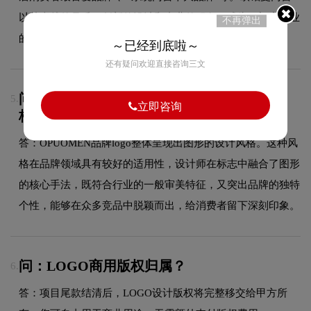
以其卓越的品质、创新的设计和专业的服务，成为了门窗行业
不再弹出
的高端品牌。
～已经到底啦～
还有疑问欢迎直接咨询三文
问：OPUOMEN的品牌logo属于什么设计风
5.
立即咨询
格？
答：OPUOMEN品牌logo整体呈现出图形的设计风格。这种风
格在品牌领域具有较好的适用性，设计师在标志中融合了图形
的核心手法，既符合行业的一般审美特征，又突出品牌的独特
个性，能够在众多竞品中脱颖而出，给消费者留下深刻印象。
问：LOGO商用版权归属？
6.
答：项目尾款结清后，LOGO设计版权将完整移交给甲方所