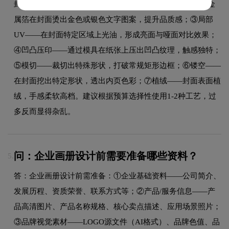
封面耐用度和质感，哑膜更显高档；②烫金/烫银——通过金
属箔在封面烫出金色或银色文字图案，提升品质感；③局部
UV——在封面特定区域上光油，形成亮面与哑面对比效果；
④凹凸压印——通过模具在纸张上压出凹凸纹理，触感独特；
⑤模切——裁切出特殊形状，打破常规矩形边框；⑥镂空——
在封面挖出特定形状，透出内页色彩；⑦植绒——封面表面植
绒，手感柔软高档。建议根据预算选择性使用1-2种工艺，过
多反而显得杂乱。
问：企业画册设计前需要准备哪些资料？
5.
答：企业画册设计前需准备：①企业基础资料——公司简介、
发展历程、资质荣誉、联系方式等；②产品/服务信息——产
品高清图片、产品名称规格、核心卖点描述、应用场景照片；
③品牌视觉素材——LOGO源文件（AI格式）、品牌色值、品