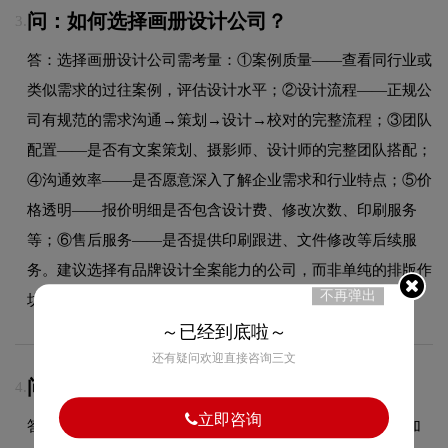
问：如何选择画册设计公司？
3.
答：选择画册设计公司需考量：①案例质量——查看同行业或
类似需求的过往案例，评估设计水平；②设计流程——正规公
司有规范的需求沟通→策划→设计→校对的完整流程；③团队
配置——是否有文案策划、摄影师、设计师的完整团队搭配；
④沟通效率——是否愿意深入了解企业需求和行业特点；⑤价
格透明——报价明细是否包含设计费、修改次数、印刷服务
等；⑥售后服务——是否提供印刷跟进、文件修改等后续服
务。建议选择有品牌设计全案能力的公司，而非单纯的排版作
不再弹出
坊。
～已经到底啦～
还有疑问欢迎直接咨询三文
问：画册印刷中的特殊工艺有哪些？
4.
立即咨询
答：画册印刷常用特殊工艺：①覆膜（光膜/哑膜）——增加