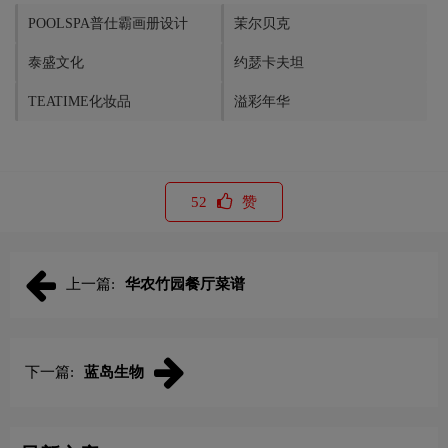
POOLSPA普仕霸画册设计
茉尔贝克
泰盛文化
约瑟卡夫坦
TEATIME化妆品
溢彩年华
52
赞
上一篇:
华农竹园餐厅菜谱
下一篇:
蓝岛生物