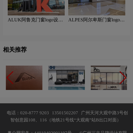
ALUK阿鲁克门窗logo设计
ALPES阿尔卑斯门窗logo设
含义及门窗品牌设计理念
计含义及门窗品牌设计理念
相关推荐
电话：020-8777 9203
13501502207
广州天河大观中路3号创
智创意园108、116（地铁21号线“大观南”站B出口对面）
粤公网安备：44010402001197号，
©广州三文品牌设计有限