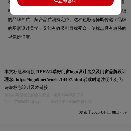
立即咨询
答：REHAU品牌整体使用的色彩方案充分契合了其在品牌领
域的品牌定位，以低饱和度的莫兰迪色调为主，传递淡雅高级
的品牌气质，契合品质消费定位。这种色彩选择既传递了品牌
的图形设计美学，又能有效吸引目标受众，使标志具有较强的
视觉辨识度。
本文标题和链接
REHAU瑞好门窗logo设计含义及门窗品牌设计
理念:
https://logo9.net/works/14407.html
转载时请注明出处为
诗宸标志设计及本链接!
如有内容侵犯您的合法权益，请及时与我们联系
Email:75696531@qq.com，我们将第一时间安排删除。
发布于2025-04-11 08:37:59