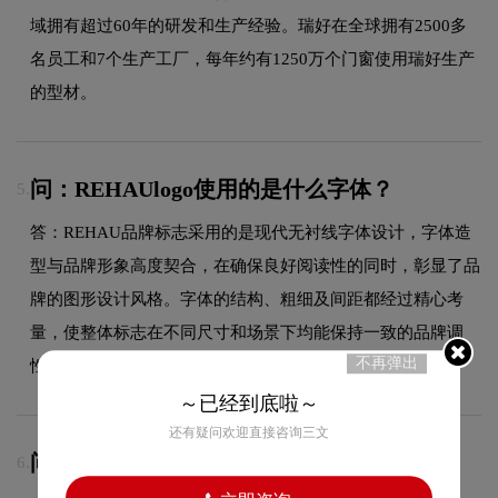
域拥有超过60年的研发和生产经验。瑞好在全球拥有2500多
名员工和7个生产工厂，每年约有1250万个门窗使用瑞好生产
的型材。
问：REHAUlogo使用的是什么字体？
5.
答：REHAU品牌标志采用的是现代无衬线字体设计，字体造
型与品牌形象高度契合，在确保良好阅读性的同时，彰显了品
牌的图形设计风格。字体的结构、粗细及间距都经过精心考
量，使整体标志在不同尺寸和场景下均能保持一致的品牌调
不再弹出
性。
～已经到底啦～
还有疑问欢迎直接咨询三文
问：REHAUlogo采用什么颜色搭配？
6.