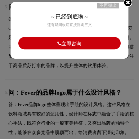
不再弹出
问：Feverlogo的设计含义是什么？
5.
～已经到底啦～
答：Fever-Tree 是一个来自英国的高端碳酸饮料品牌，由
还有疑问欢迎直接咨询三文
Charles Rolls和Tim Warrillow于2005年创立。品牌创立的初衷
是为了解决当时市场上调酒用的苏打水品质参差不齐的问题。
立即咨询
两位创始人发现，尽管人们对高品质烈酒的需求在增长，但搭
配饮用的苏打水却往往被忽视。因此，他们决定创立一个专注
于高品质苏打水的品牌，以提升整体的饮用体验。
问：Fever的品牌logo属于什么设计风格？
6.
答：Fever品牌logo整体呈现出手绘的设计风格。这种风格在
饮料领域具有较好的适用性，设计师在标志中融合了手绘的核
心手法，既符合行业的一般审美特征，又突出品牌的独特个
性，能够在众多竞品中脱颖而出，给消费者留下深刻印象。