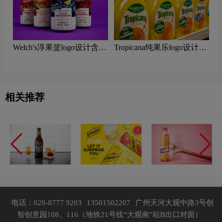
Welch's淳果篮logo设计含义
Tropicana纯果乐logo设计含
及果汁品牌设计理念
义及果汁品牌设计理念
相关推荐
电话：020-8777 9203
13501502207
广州天河大观中路3号创
智创意园108、116（地铁21号线“大观南”站B出口对面）