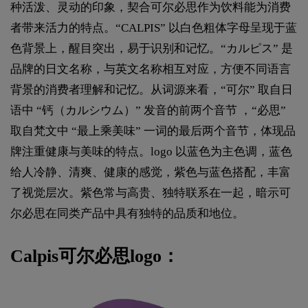
种活泼、灵动的印象，契合可尔必思作为饮料能为消费
者带来活力的特点。“CALPIS” 以白色粗体字母呈现于蓝
色背景上，醒目突出，易于识别和记忆。“カルピス” 是
品牌的日文名称，与英文名称相互对应，方便不同语言
背景的消费者理解和记忆。从词源来看，“可尔” 取自日
语中 “钙（カルシウム）” 发音的前两个音节 ，“必思”
取自梵文中 “最上乘美味” 一词的最后两个音节，体现品
牌注重健康与美味的特点。logo 以蓝色为主色调，蓝色
给人冷静、清爽、健康的感觉，紫色与蓝色搭配，丰富
了视觉层次。紫色常与高贵、独特联系在一起，暗示可
尔必思在同类产品中具有独特的品质和地位。
Calpis可尔必思logo：