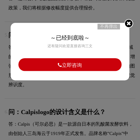
政策，我们将根据修改幅度提供合理报价。
不再弹出
问：Calpislogo采用什么颜色搭配？
5.
～已经到底啦～
还有疑问欢迎直接咨询三文
答：Calpis品牌整体使用的色彩方案充分契合了其在食品领域
的品牌定位，以双色搭配为主，主色与辅色既对比又和谐，增
立即咨询
强了品牌的现代感和时尚度。这种色彩选择既传递了品牌的图
形设计美学，又能有效吸引目标受众，使标志具有较强的视觉
辨识度。
问：Calpislogo的设计含义是什么？
6.
答：Calpis（可尔必思）是一款源自日本的乳酸菌发酵饮料，
由创始人三岛海云于1919年正式发售。品牌名称"Calpis"中