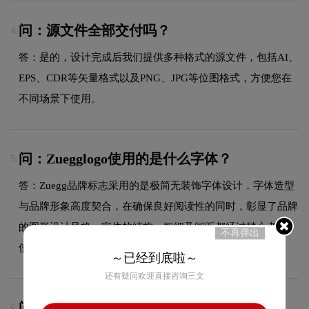
问：源文件全部交付吗？
4.
答：是的，设计完成后我们提供多种格式的源文件，包括AI、
EPS、CDR等矢量格式以及PNG、JPG等位图格式，方便您在
不同场景下使用。
问：Zuegglogo使用的是什么字体？
5.
答：Zuegg品牌标志采用的是极简无装饰字体设计，字体造型
与品牌形象高度契合，在确保良好阅读性的同时，彰显了品牌
的图形设计风格。字体的结构、粗细及间距都经过精心考量，
不再弹出
使整体标志在不同尺寸和场景下均能保持一致的品牌调性。
～已经到底啦～
还有疑问欢迎直接咨询三文
问：Zuegg品牌logo有过演变吗？
6.