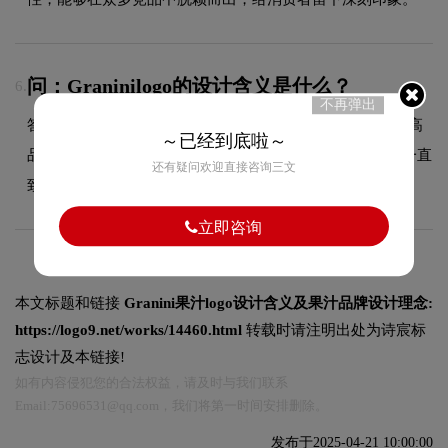
问：Graninilogo的设计含义是什么？
6.
不再弹出
答：Granini 是一个历史悠久且备受推崇的果汁品牌，以其高
～已经到底啦～
品质的100%纯果汁而闻名。自1965年创立以来，Granini 一直
还有疑问欢迎直接咨询三文
致力于为消费者提供最优质的水果饮品。
立即咨询
本文标题和链接
Granini果汁logo设计含义及果汁品牌设计理念:
https://logo9.net/works/14460.html
转载时请注明出处为诗宸标
志设计及本链接!
如有内容侵犯您的合法权益，请及时与我们联系
Email:75696531@qq.com，我们将第一时间安排删除。
发布于2025-04-21 10:00:00