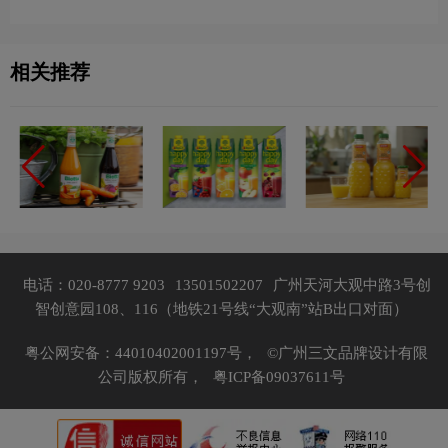
相关推荐
电话：020-8777 9203
13501502207
广州天河大观中路3号创
智创意园108、116（地铁21号线“大观南”站B出口对面）
粤公网安备：44010402001197号，
©广州三文品牌设计有限
公司版权所有，
粤ICP备09037611号