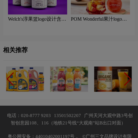
Welch's淳果篮logo设计含义
POM Wonderful果汁logo设
及果汁品牌设计理念
计含义及果汁品牌设计理念
相关推荐
电话：020-8777 9203
13501502207
广州天河大观中路3号创
智创意园108、116（地铁21号线“大观南”站B出口对面）
粤公网安备：44010402001197号，
©广州三文品牌设计有限