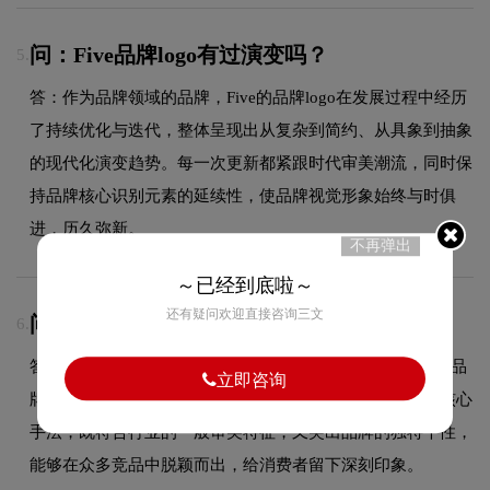
问：Five品牌logo有过演变吗？
5.
答：作为品牌领域的品牌，Five的品牌logo在发展过程中经历
了持续优化与迭代，整体呈现出从复杂到简约、从具象到抽象
的现代化演变趋势。每一次更新都紧跟时代审美潮流，同时保
持品牌核心识别元素的延续性，使品牌视觉形象始终与时俱
进，历久弥新。
不再弹出
～已经到底啦～
还有疑问欢迎直接咨询三文
问：Five的品牌logo属于什么设计风格？
6.
答：Five品牌logo整体呈现出简约的设计风格。这种风格在品
立即咨询
牌领域具有较好的适用性，设计师在标志中融合了简约的核心
手法，既符合行业的一般审美特征，又突出品牌的独特个性，
能够在众多竞品中脱颖而出，给消费者留下深刻印象。