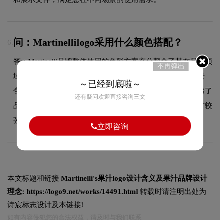
问：Martinellilogo采用什么颜色搭配？
6.
答：Martinelli品牌整体使用的色彩方案充分契合了其在品牌领
不再弹出
域的品牌定位，采用品牌标志性的主色调，配合简洁的背景
～已经到底啦～
色，整体视觉统一且具有高度辨识度。这种色彩选择既传递了
还有疑问欢迎直接咨询三文
品牌的简约设计美学，又能有效吸引目标受众，使标志具有较
强的视觉辨识度。
立即咨询
本文标题和链接
Martinelli's果汁logo设计含义及果汁品牌设计
理念:
https://logo9.net/works/14491.html
转载时请注明出处为
诗宸标志设计及本链接!
如有内容侵犯您的合法权益，请及时与我们联系