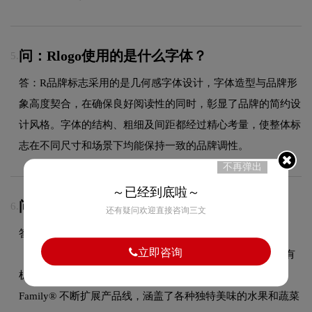
问：Rlogo使用的是什么字体？
5.
答：R品牌标志采用的是几何感字体设计，字体造型与品牌形
象高度契合，在确保良好阅读性的同时，彰显了品牌的简约设
计风格。字体的结构、粗细及间距都经过精心考量，使整体标
志在不同尺寸和场景下均能保持一致的品牌调性。
不再弹出
～已经到底啦～
问：Rlogo的设计含义是什么？
6.
还有疑问欢迎直接咨询三文
答：1961 年，R.W. Knudsen 在加利福尼亚州的帕拉代斯
立即咨询
（Paradise）从有机葡萄园的葡萄收获中汲取灵感，开创了有
机果汁装瓶的传统。在过去 60 多年中，R.W. Knudsen
Family® 不断扩展产品线，涵盖了各种独特美味的水果和蔬菜