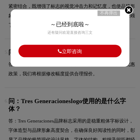
紧密结合，既增强了标志的视觉冲击力和记忆度，也使品牌形
不再弹出
象更加鲜明突出。整体设计在保持极简现代风格的同时，兼顾
～已经到底啦～
了在不同应用场景下的适应性和可识别性。
还有疑问欢迎直接咨询三文
问：额外修改如何收费？
立即咨询
5.
答：超出合同约定范围的额外修改，请咨询客服获取具体优惠
政策，我们将根据修改幅度提供合理报价。
问：Tres Generacioneslogo使用的是什么字
6.
体？
答：Tres Generaciones品牌标志采用的是稳重粗体字标设计，
字体造型与品牌形象高度契合，在确保良好阅读性的同时，彰
显了品牌的极简现代设计风格。字体的结构、粗细及间距都经