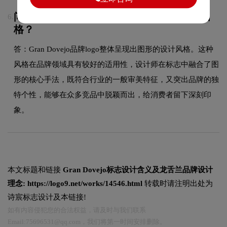
问：Gran Dovejo的品牌logo属于什么设计风
6.
格？
答：Gran Dovejo品牌logo整体呈现出图形的设计风格。这种
风格在品牌领域具有较好的适用性，设计师在标志中融合了图
形的核心手法，既符合行业的一般审美特征，又突出品牌的独
特个性，能够在众多竞品中脱颖而出，给消费者留下深刻印
象。
本文标题和链接
Gran Dovejo标志设计含义及龙舌兰品牌设计
理念:
https://logo9.net/works/14546.html
转载时请注明出处为
诗宸标志设计及本链接!
如有内容侵犯您的合法权益，请及时与我们联系
Email:75696531@qq.com，我们将第一时间安排删除。