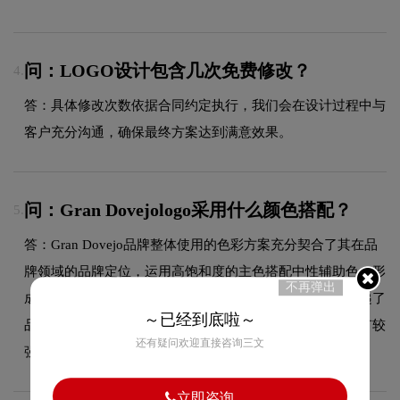
问：LOGO设计包含几次免费修改？
4.
答：具体修改次数依据合同约定执行，我们会在设计过程中与
客户充分沟通，确保最终方案达到满意效果。
问：Gran Dovejologo采用什么颜色搭配？
5.
答：Gran Dovejo品牌整体使用的色彩方案充分契合了其在品
牌领域的品牌定位，运用高饱和度的主色搭配中性辅助色，形
不再弹出
成强烈的视觉冲击力，突出品牌个性。这种色彩选择既传递了
～已经到底啦～
品牌的图形设计美学，又能有效吸引目标受众，使标志具有较
还有疑问欢迎直接咨询三文
强的视觉辨识度。
立即咨询