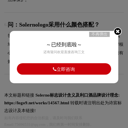
问：Solernologo采用什么颜色搭配？
6.
不再弹出
答：Solerno品牌整体使用的色彩方案充分契合了其在品牌领
～已经到底啦～
域的品牌定位，采用单色系配色方案，简洁有力地突出品牌核
还有疑问欢迎直接咨询三文
心符号。这种色彩选择既传递了品牌的图形设计美学，又能有
效吸引目标受众，使标志具有较强的视觉辨识度。
立即咨询
本文标题和链接
Solerno标志设计含义及利口酒品牌设计理念:
https://logo9.net/works/14567.html
转载时请注明出处为诗宸标
志设计及本链接!
如有内容侵犯您的合法权益，请及时与我们联系
Email:75696531@qq.com，我们将第一时间安排删除。