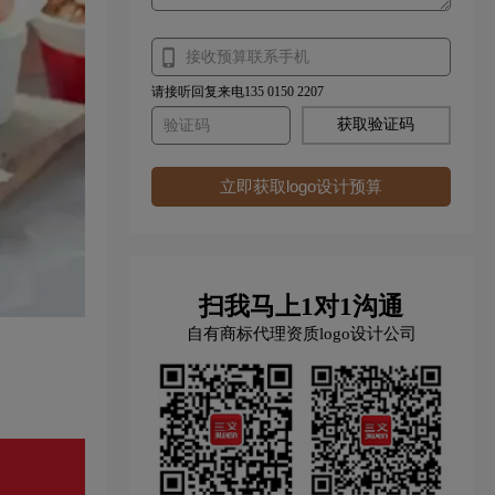
请接听回复来电135 0150 2207
获取验证码
立即获取logo设计预算
扫我马上1对1沟通
自有商标代理资质logo设计公司