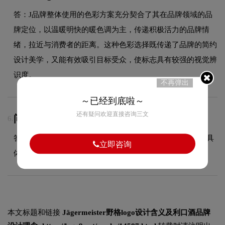
答：J品牌整体使用的色彩方案充分契合了其在品牌领域的品
牌定位，以温暖明快的暖色调为主，传递积极活力的品牌情
绪，拉近与消费者的距离。这种色彩选择既传递了品牌的简约
设计美学，又能有效吸引目标受众，使标志具有较强的视觉辨
识度。
不再弹出
～已经到底啦～
还有疑问欢迎直接咨询三文
问：LOGO设计周期多久？
6.
答：根据项目复杂程度，设计周期一般为5至22个工作日，具
立即咨询
体时间在签订合同时与您确认。
本文标题和链接
Jägermeister野格logo设计含义及利口酒品牌