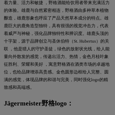
着力量、活力和敏捷 ，野格酒能给饮用者带来充满活力
的体验。雄鹿与自然紧密相连，野格酒由多种草本植物
酿造，雄鹿形象也呼应了产品天然草本成分的特点。雄
鹿巨大的鹿角造型独特，具有很强的视觉冲击力，代表
着威严与神秘，强化品牌独特性和辨识度。雄鹿头顶的
十字架，源于品牌创立与圣休伯特（St. Hubertus）的关
联 ，他是猎人的守护圣徒，绿色的放射状光线，给人能
量向外散发的感觉，传递出活力、热情，金色月桂叶象
征胜利、荣耀和美好 ，寓意野格酒在酒类市场的卓越地
位，也给品牌增添高贵感。金色圆形边框给人完整、圆
满的感觉，体现品牌的和谐与完美，同时强化logo的精
致感和高端感。
Jägermeister野格logo：