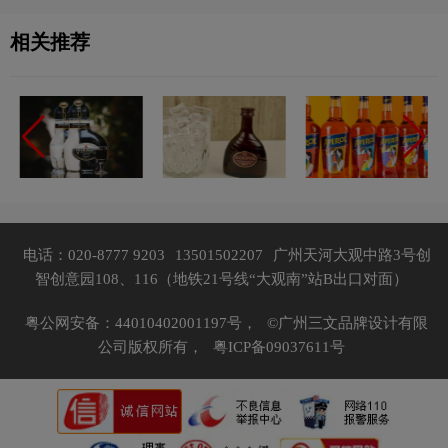
相关推荐
电话：020-8777 9203
13501502207
广州天河大观中路3号创
智创意园108、116（地铁21号线“大观南”站B出口对面）
粤公网安备：44010402001197号，
©广州三文品牌设计有限
公司版权所有，
粤ICP备09037611号