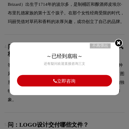
Brizard）出生于1714年的波尔多，是制桶匠和酿酒师皮埃尔·
布里扎德家族的第十五个孩子。在那个女性经商受限的时代，
玛丽凭借对草药和香料的浓厚兴趣，成功创立了自己的品牌。
不再弹出
问：Marie Brizard的品牌logo属于什么设计风
4.
格？
～已经到底啦～
还有疑问欢迎直接咨询三文
答：Marie Brizard品牌logo整体呈现出图形的设计风格。这种
风格在品牌领域具有较好的适用性，设计师在标志中融合了图
立即咨询
形的核心手法，既符合行业的一般审美特征，又突出品牌的独
特个性，能够在众多竞品中脱颖而出，给消费者留下深刻印
象。
问：LOGO设计交付哪些文件？
5.